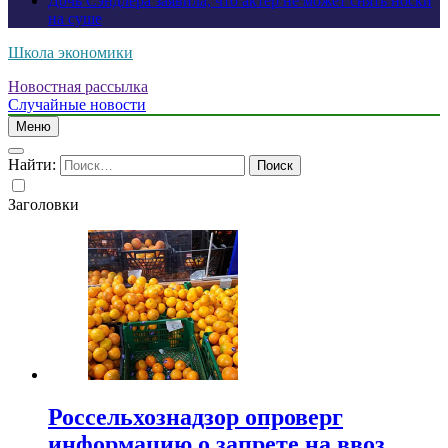
Дочь Сэндлера заявила, что актер не может снять носки
на суше
Школа экономики
Новостная рассылка
Случайные новости
Меню
Найти:
Заголовки
Россельхознадзор опроверг
информацию о запрете на ввоз