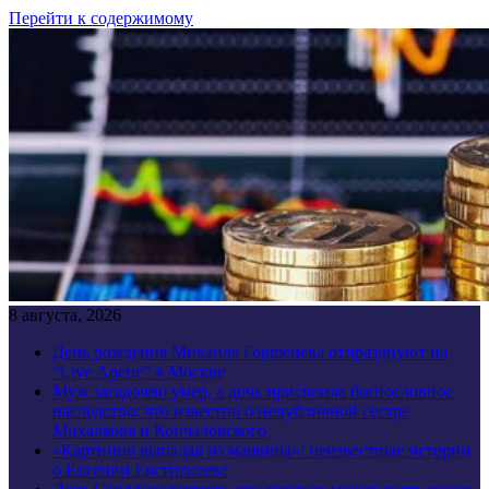
Перейти к содержимому
8 августа, 2026
День рождения Михаила Горшенева отпразднуют на
“Live Арене” в Москве
Муж загадочно умер, а дочь присвоила баснословное
наследство: что известно о непубличной сестре
Михалкова и Кончаловского
«Картинно выпадал из машины»: неизвестные истории
о Евгении Евстигнееве