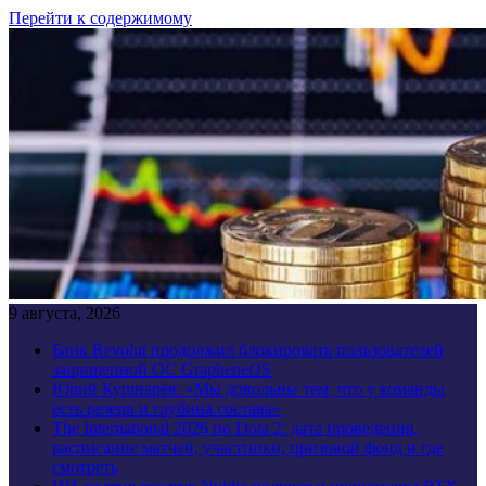
Перейти к содержимому
9 августа, 2026
Банк Revolut продолжил блокировать пользователей
защищенной ОС GrapheneOS
Юрий Кушнарёв: «Мы довольны тем, что у команды
есть резерв и глубина состава»
The International 2026 по Dota 2: дата проведения,
расписание матчей, участники, призовой фонд и где
смотреть