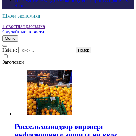
ИИ-сжатие текстур Nvidia получат и процессоры RTX
Spark
Школа экономики
Новостная рассылка
Случайные новости
Меню
Найти:
Заголовки
Россельхознадзор опроверг
информацию о запрете на ввоз