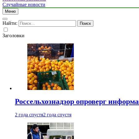
Случайные новости
Меню
Найти:
Заголовки
Россельхознадзор опроверг информа
2 года спустя
2 года спустя