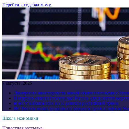
Перейти к содержимому
7 августа, 2026
Лантратова анонсировала новый обмен пленными с Укр
Патрушев отметил потенциал России для развития морск
В ВСУ начался хаос из-за успехов российской армии
ВС России вновь ударили по морским судам и портам У
Школа экономики
Новостная рассылка