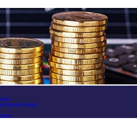
аиной
их беспилотников
краины