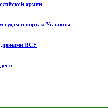
оссийской армии
им судам и портам Украины
 с дронами ВСУ
дессе