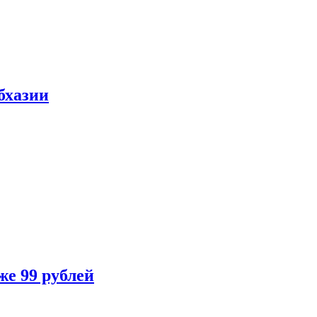
бхазии
же 99 рублей