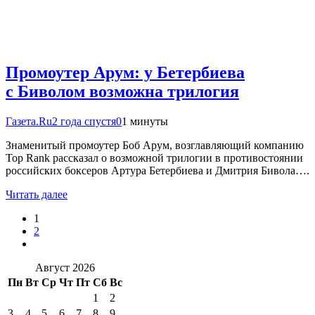
Промоутер Арум: у Бетербиева
с Биволом возможна трилогия
Газета.Ru
2 года спустя
0
1 минуты
Знаменитый промоутер Боб Арум, возглавляющий компанию
Top Rank рассказал о возможной трилогии в противостоянии
российских боксеров Артура Бетербиева и Дмитрия Бивола….
Читать далее
1
2
Август 2026
Пн
Вт
Ср
Чт
Пт
Сб
Вс
1
2
3
4
5
6
7
8
9