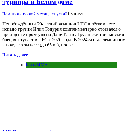
турнира в Белом доме
Чемпионат.com
2 месяца спустя
0
1 минуты
Непобеждённый 29-летний чемпион UFC в лёгком весе
испано-грузин Илия Топурия комплиментарно отозвался о
президенте промоушена Дане Уайте. Грузинский-испанский
боец выступает в UFC с 2020 года. В 2024-м стал чемпионом
в полулегком весе (до 65 кг), после…
Читать далее
Бокс/MMA