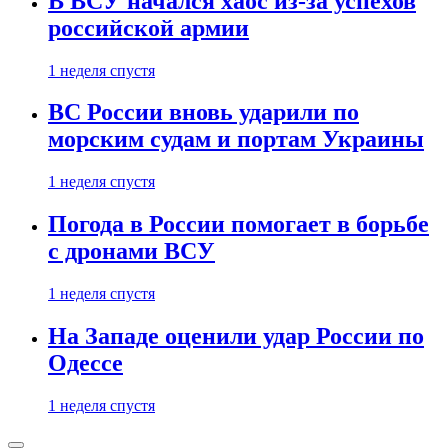
В ВСУ начался хаос из-за успехов
российской армии
1 неделя спустя
ВС России вновь ударили по
морским судам и портам Украины
1 неделя спустя
Погода в России помогает в борьбе
с дронами ВСУ
1 неделя спустя
На Западе оценили удар России по
Одессе
1 неделя спустя