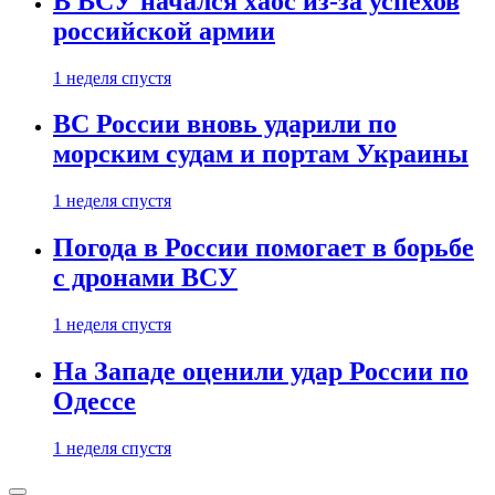
В ВСУ начался хаос из-за успехов
российской армии
1 неделя спустя
ВС России вновь ударили по
морским судам и портам Украины
1 неделя спустя
Погода в России помогает в борьбе
с дронами ВСУ
1 неделя спустя
На Западе оценили удар России по
Одессе
1 неделя спустя