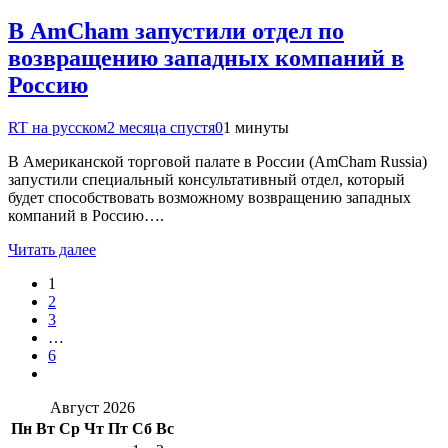
В AmCham запустили отдел по
возвращению западных компаний в
Россию
RT на русском
2 месяца спустя
0
1 минуты
В Американской торговой палате в России (AmCham Russia)
запустили специальный консультативный отдел, который
будет способствовать возможному возвращению западных
компаний в Россию….
Читать далее
1
2
3
…
6
Август 2026
Пн
Вт
Ср
Чт
Пт
Сб
Вс