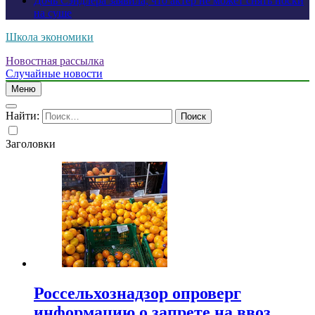
Дочь Сэндлера заявила, что актер не может снять носки
на суше
Школа экономики
Новостная рассылка
Случайные новости
Меню
Найти:
Заголовки
Россельхознадзор опроверг
информацию о запрете на ввоз