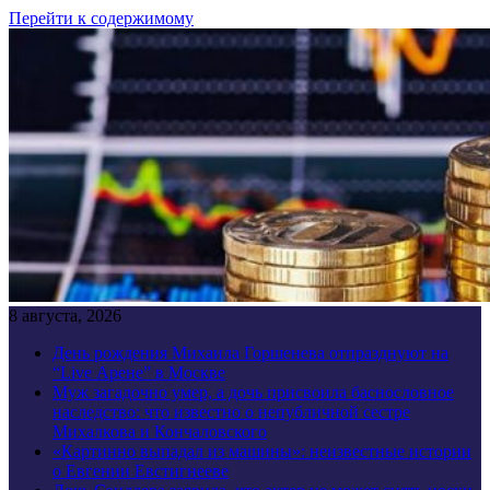
Перейти к содержимому
8 августа, 2026
День рождения Михаила Горшенева отпразднуют на
“Live Арене” в Москве
Муж загадочно умер, а дочь присвоила баснословное
наследство: что известно о непубличной сестре
Михалкова и Кончаловского
«Картинно выпадал из машины»: неизвестные истории
о Евгении Евстигнееве