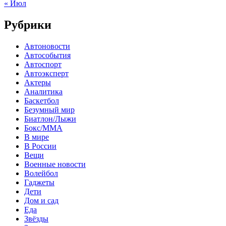
« Июл
Рубрики
Автоновости
Автособытия
Автоспорт
Автоэксперт
Актеры
Аналитика
Баскетбол
Безумный мир
Биатлон/Лыжи
Бокс/MMA
В мире
В России
Вещи
Военные новости
Волейбол
Гаджеты
Дети
Дом и сад
Еда
Звёзды