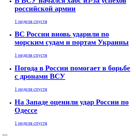
В ВСУ начался хаос из-за успехов
российской армии
1 неделя спустя
ВС России вновь ударили по
морским судам и портам Украины
1 неделя спустя
Погода в России помогает в борьбе
с дронами ВСУ
1 неделя спустя
На Западе оценили удар России по
Одессе
1 неделя спустя