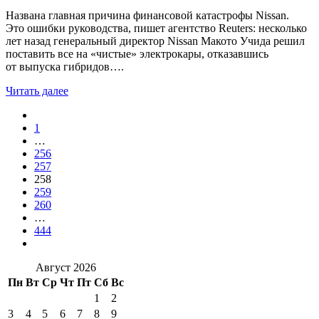
Названа главная причина финансовой катастрофы Nissan.
Это ошибки руководства, пишет агентство Reuters: несколько
лет назад генеральный директор Nissan Макото Учида решил
поставить все на «чистые» электрокары, отказавшись
от выпуска гибридов….
Читать далее
1
…
256
257
258
259
260
…
444
Август 2026
Пн
Вт
Ср
Чт
Пт
Сб
Вс
1
2
3
4
5
6
7
8
9