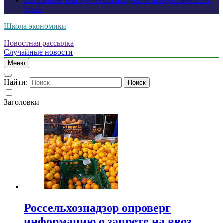
ИИ-сжатие текстур Nvidia получат и процессоры RTX
Spark
Школа экономики
Новостная рассылка
Случайные новости
Меню
Найти:
Заголовки
Россельхознадзор опроверг
информацию о запрете на ввоз