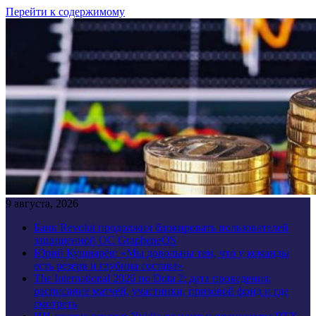
Перейти к содержимому
9 августа, 2026
Банк Revolut продолжил блокировать пользователей
защищенной ОС GrapheneOS
Юрий Кушнарёв: «Мы довольны тем, что у команды
есть резерв и глубина состава»
The International 2026 по Dota 2: дата проведения,
расписание матчей, участники, призовой фонд и где
смотреть