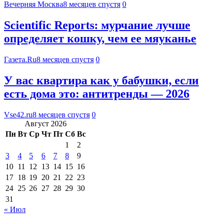
Вечерняя Москва
8 месяцев спустя
0
Scientific Reports: мурчание лучше
определяет кошку, чем ее мяуканье
Газета.Ru
8 месяцев спустя
0
У вас квартира как у бабушки, если
есть дома это: антитренды — 2026
Vse42.ru
8 месяцев спустя
0
Август 2026
Пн
Вт
Ср
Чт
Пт
Сб
Вс
1
2
3
4
5
6
7
8
9
10
11
12
13
14
15
16
17
18
19
20
21
22
23
24
25
26
27
28
29
30
31
« Июл