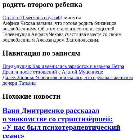
родить второго ребенка
Страсти
11 месяцев спустя
0
1 минуты
Анфиса Чехова заявила, что готова родить близнецов
возлюбленному. Об этом стало известно из соцсетей.
Телеведущая Анфиса Чехова счастлива вместе со своим
возлюбленным Александром Златопольским.
Навигация по записям
Предыдущая:
Как изменились заработок и карьера Петра
Дранги после отношений с Агатой Муцениеце
Далее:
Любовь Успенская призналась, что сделала с женихом
дочери Татьяны
Похожие новости
Ваня Дмитриенко рассказал
о знакомстве со стриптизёршей:
«У нас был психотерапевтический
сеанс»