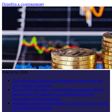
Перейти к содержимому
8 августа, 2026
День рождения Михаила Горшенева отпразднуют на
“Live Арене” в Москве
Муж загадочно умер, а дочь присвоила баснословное
наследство: что известно о непубличной сестре
Михалкова и Кончаловского
«Картинно выпадал из машины»: неизвестные истории
о Евгении Евстигнееве