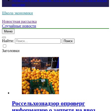
Дочь Сэндлера заявила, что актер не может снять носки
на суше
Школа экономики
Новостная рассылка
Случайные новости
Меню
Найти:
Заголовки
Россельхознадзор опроверг
информацию о запрете на ввоз