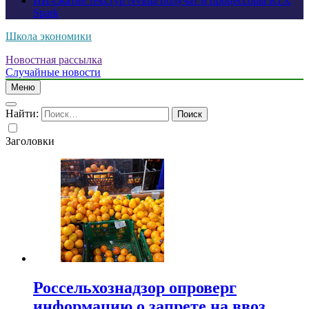
ИИ-сжатие текстур Nvidia получат и процессоры RTX
Spark
Школа экономики
Новостная рассылка
Случайные новости
Меню
Найти:
Заголовки
Россельхознадзор опроверг
информацию о запрете на ввоз