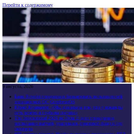
Перейти к содержимому
9 августа, 2026
Банк Revolut продолжил блокировать пользователей
защищенной ОС GrapheneOS
Юрий Кушнарёв: «Мы довольны тем, что у команды
есть резерв и глубина состава»
The International 2026 по Dota 2: дата проведения,
расписание матчей, участники, призовой фонд и где
смотреть