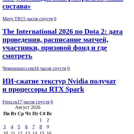
состава»
Матч ТВ
15 часов спустя
0
The International 2026 по Dota 2: дата
проведения, расписание матчей,
участники, призовой фонд и где
смотреть
Чемпионат.com
16 часов спустя
0
ИИ-сжатие текстур Nvidia получат
и процессоры RTX Spark
Ferra.ru
17 часов спустя
0
Август 2026
Пн
Вт
Ср
Чт
Пт
Сб
Вс
1
2
3
4
5
6
7
8
9
10
11
12
13
14
15
16