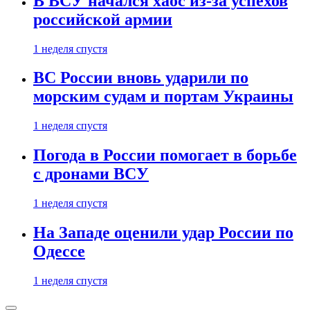
В ВСУ начался хаос из-за успехов
российской армии
1 неделя спустя
ВС России вновь ударили по
морским судам и портам Украины
1 неделя спустя
Погода в России помогает в борьбе
с дронами ВСУ
1 неделя спустя
На Западе оценили удар России по
Одессе
1 неделя спустя