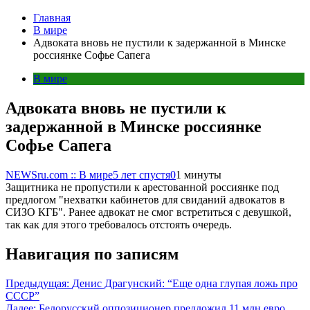
Главная
В мире
Адвоката вновь не пустили к задержанной в Минске
россиянке Софье Сапега
В мире
Адвоката вновь не пустили к
задержанной в Минске россиянке
Софье Сапега
NEWSru.com :: В мире
5 лет спустя
0
1 минуты
Защитника не пропустили к арестованной россиянке под
предлогом "нехватки кабинетов для свиданий адвокатов в
СИЗО КГБ". Ранее адвокат не смог встретиться с девушкой,
так как для этого требовалось отстоять очередь.
Навигация по записям
Предыдущая:
Денис Драгунский: “Еще одна глупая ложь про
СССР”
Далее:
Белорусский оппозиционер предложил 11 млн евро