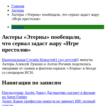
Главная
Актеры
Актеры «Этерны» пообещали, что сериал задаст жару
«Игре престолов»
Актеры
Актеры «Этерны» пообещали,
что сериал задаст жару «Игре
престолов»
Национальная Служба Новостей
1 год спустя
0
1 минуты
Актеры Алексей Лукиин и Антон Рогачев поделились
эмоциями от съемок в фэнтези-сериале «Этерна» в беседе
со спецкором НСН.
Навигация по записям
Предыдущая:
Актёр Давид Дастмалчян сыграет в фильме
по Street Fighter
Далее:
Какие профессии никогда не заменит ИИ: полный
список