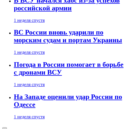
В ВСУ начался хаос из-за успехов
российской армии
1 неделя спустя
ВС России вновь ударили по
морским судам и портам Украины
1 неделя спустя
Погода в России помогает в борьбе
с дронами ВСУ
1 неделя спустя
На Западе оценили удар России по
Одессе
1 неделя спустя