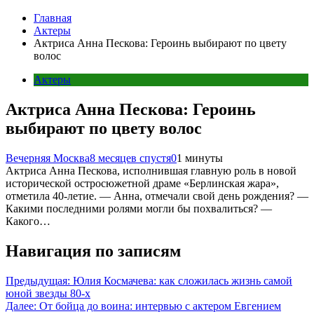
Главная
Актеры
Актриса Анна Пескова: Героинь выбирают по цвету
волос
Актеры
Актриса Анна Пескова: Героинь
выбирают по цвету волос
Вечерняя Москва
8 месяцев спустя
0
1 минуты
Актриса Анна Пескова, исполнившая главную роль в новой
исторической остросюжетной драме «Берлинская жара»,
отметила 40-летие. — Анна, отмечали свой день рождения? —
Какими последними ролями могли бы похвалиться? —
Какого…
Навигация по записям
Предыдущая:
Юлия Космачева: как сложилась жизнь самой
юной звезды 80-х
Далее:
От бойца до воина: интервью с актером Евгением