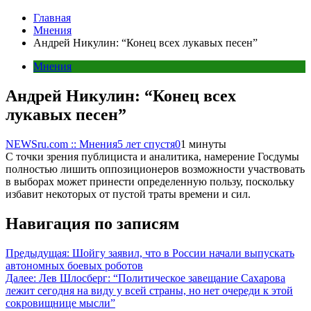
Главная
Мнения
Андрей Никулин: “Конец всех лукавых песен”
Мнения
Андрей Никулин: “Конец всех
лукавых песен”
NEWSru.com :: Мнения
5 лет спустя
0
1 минуты
С точки зрения публициста и аналитика, намерение Госдумы
полностью лишить оппозиционеров возможности участвовать
в выборах может принести определенную пользу, поскольку
избавит некоторых от пустой траты времени и сил.
Навигация по записям
Предыдущая:
Шойгу заявил, что в России начали выпускать
автономных боевых роботов
Далее:
Лев Шлосберг: “Политическое завещание Сахарова
лежит сегодня на виду у всей страны, но нет очереди к этой
сокровищнице мысли”