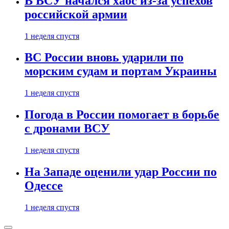
В ВСУ начался хаос из-за успехов
российской армии
1 неделя спустя
ВС России вновь ударили по
морским судам и портам Украины
1 неделя спустя
Погода в России помогает в борьбе
с дронами ВСУ
1 неделя спустя
На Западе оценили удар России по
Одессе
1 неделя спустя