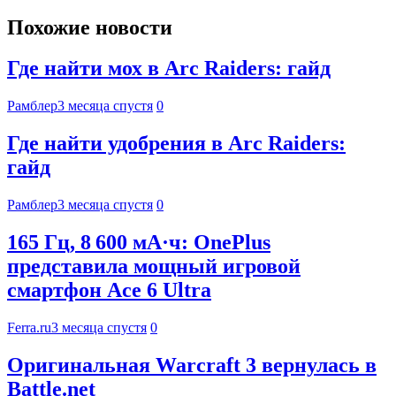
Похожие новости
Где найти мох в Arc Raiders: гайд
Рамблер
3 месяца спустя
0
Где найти удобрения в Arc Raiders:
гайд
Рамблер
3 месяца спустя
0
165 Гц, 8 600 мА·ч: OnePlus
представила мощный игровой
смартфон Ace 6 Ultra
Ferra.ru
3 месяца спустя
0
Оригинальная Warcraft 3 вернулась в
Battle.net