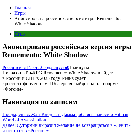
Главная
Игры
Анонсирована российская версия игры Rememento:
White Shadow
Игры
Анонсирована российская версия игры
Rememento: White Shadow
Российская Газета
2 года спустя
0
1 минуты
Новая онлайн-RPG Rememento: White Shadow выйдет
в России и СНГ в 2025 году. Релиз будет
кроссплатформенным, ПК-версия выйдет на платформе
«Фогейм».
Навигация по записям
Предыдущая:
Жан-Клод ван Дамма добавят в миссию Hitman
World of Assassination
Далее:
Сутормин выразил желание не возвращаться в «Зенит»
и остаться в «Ростове»