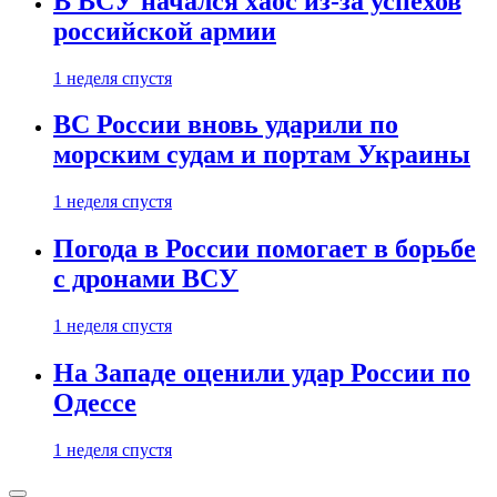
В ВСУ начался хаос из-за успехов
российской армии
1 неделя спустя
ВС России вновь ударили по
морским судам и портам Украины
1 неделя спустя
Погода в России помогает в борьбе
с дронами ВСУ
1 неделя спустя
На Западе оценили удар России по
Одессе
1 неделя спустя