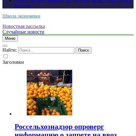
Дочь Сэндлера заявила, что актер не может снять носки
на суше
Школа экономики
Новостная рассылка
Случайные новости
Меню
Найти:
Заголовки
Россельхознадзор опроверг
информацию о запрете на ввоз