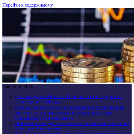
Перейти к содержимому
8 августа, 2026
День рождения Михаила Горшенева отпразднуют на
“Live Арене” в Москве
Муж загадочно умер, а дочь присвоила баснословное
наследство: что известно о непубличной сестре
Михалкова и Кончаловского
«Картинно выпадал из машины»: неизвестные истории
о Евгении Евстигнееве