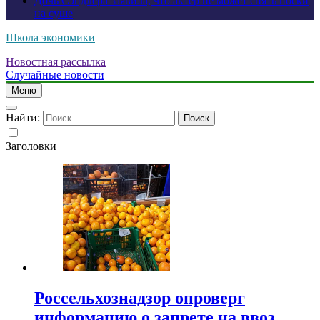
Дочь Сэндлера заявила, что актер не может снять носки
на суше
Школа экономики
Новостная рассылка
Случайные новости
Меню
Найти:
Заголовки
Россельхознадзор опроверг
информацию о запрете на ввоз