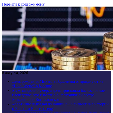
Перейти к содержимому
8 августа, 2026
День рождения Михаила Горшенева отпразднуют на
“Live Арене” в Москве
Муж загадочно умер, а дочь присвоила баснословное
наследство: что известно о непубличной сестре
Михалкова и Кончаловского
«Картинно выпадал из машины»: неизвестные истории
о Евгении Евстигнееве