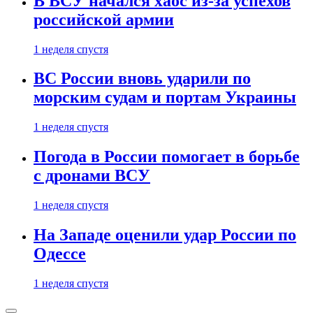
В ВСУ начался хаос из-за успехов
российской армии
1 неделя спустя
ВС России вновь ударили по
морским судам и портам Украины
1 неделя спустя
Погода в России помогает в борьбе
с дронами ВСУ
1 неделя спустя
На Западе оценили удар России по
Одессе
1 неделя спустя