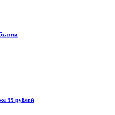
бхазии
же 99 рублей