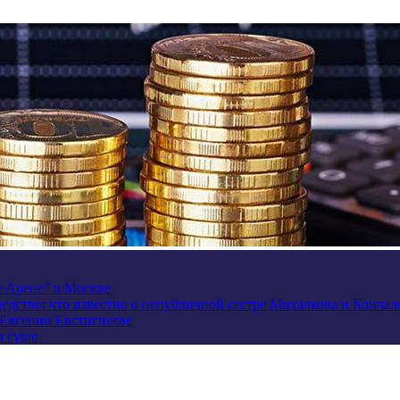
e Арене” в Москве
ледство: что известно о непубличной сестре Михалкова и Кончал
 Евгении Евстигнееве
а суше