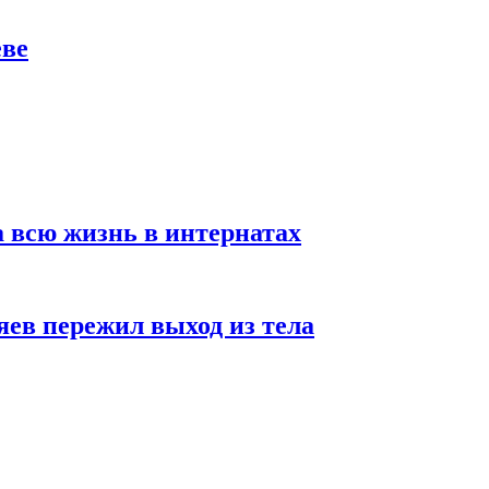
еве
а всю жизнь в интернатах
яев пережил выход из тела