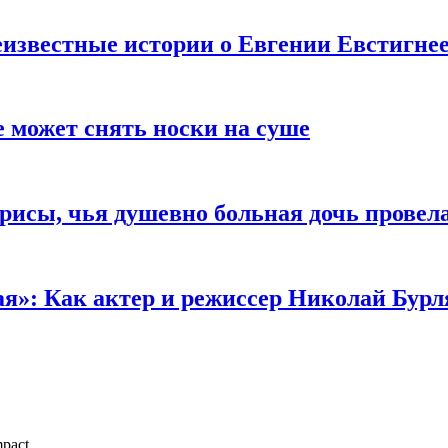
известные истории о Евгении Евстигне
е может снять носки на суше
трисы, чья душевно больная дочь провел
ая»: Как актер и режиссер Николай Бурл
pact