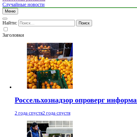
Случайные новости
Меню
Найти:
Заголовки
Россельхознадзор опроверг информа
2 года спустя
2 года спустя