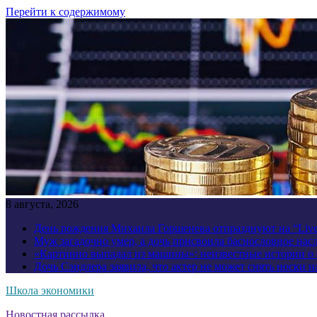
Перейти к содержимому
8 августа, 2026
День рождения Михаила Горшенева отпразднуют на “Liv
Муж загадочно умер, а дочь присвоила баснословное нас
«Картинно выпадал из машины»: неизвестные истории о
Дочь Сэндлера заявила, что актер не может снять носки н
Школа экономики
Новостная рассылка