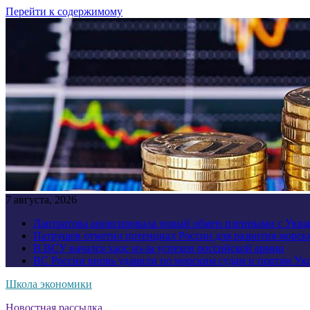
Перейти к содержимому
7 августа, 2026
Лантратова анонсировала новый обмен пленными с Укр
Патрушев отметил потенциал России для развития морск
В ВСУ начался хаос из-за успехов российской армии
ВС России вновь ударили по морским судам и портам У
Школа экономики
Новостная рассылка