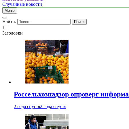
Случайные новости
Меню
Найти:
Заголовки
Россельхознадзор опроверг информа
2 года спустя
2 года спустя