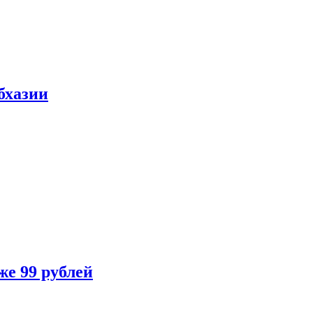
бхазии
же 99 рублей