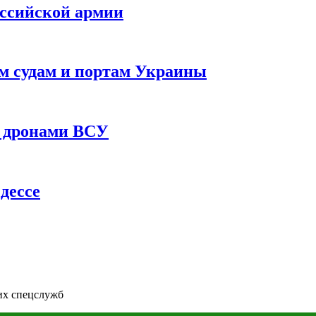
оссийской армии
им судам и портам Украины
 с дронами ВСУ
дессе
их спецслужб