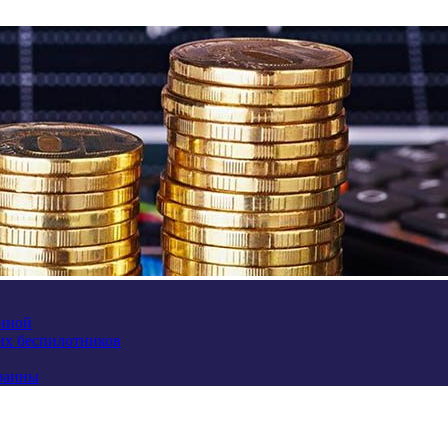
аиной
их беспилотников
краины