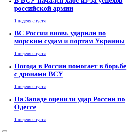
В ВСУ начался хаос из-за успехов
российской армии
1 неделя спустя
ВС России вновь ударили по
морским судам и портам Украины
1 неделя спустя
Погода в России помогает в борьбе
с дронами ВСУ
1 неделя спустя
На Западе оценили удар России по
Одессе
1 неделя спустя