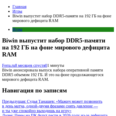
Главная
Игры
Biwin выпустит набор DDR5-памяти на 192 ГБ на фоне
мирового дефицита RAM
Игры
Biwin выпустит набор DDR5-памяти
на 192 ГБ на фоне мирового дефицита
RAM
Ferra.ru
8 месяцев спустя
0
1 минуты
Biwin анонсировала выпуск набора оперативной памяти
DDR5 объемом 192 ГБ. И это на фоне продолжающегося
мирового дефицита RAM.
Навигация по записям
Предыдущая:
Судья Танашев: «Мажич может позвонить
в день матча, одной‑двумя фразами снять давление —
и ты уже спокойно выходишь на игру»
Далее:
Цены на ПК будут расти в 2026 году из-за дефицита