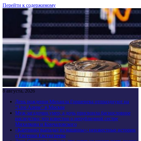
Перейти к содержимому
8 августа, 2026
День рождения Михаила Горшенева отпразднуют на
“Live Арене” в Москве
Муж загадочно умер, а дочь присвоила баснословное
наследство: что известно о непубличной сестре
Михалкова и Кончаловского
«Картинно выпадал из машины»: неизвестные истории
о Евгении Евстигнееве