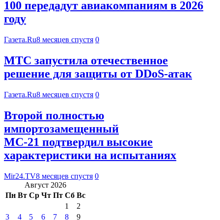
100 передадут авиакомпаниям в 2026
году
Газета.Ru
8 месяцев спустя
0
МТС запустила отечественное
решение для защиты от DDoS-атак
Газета.Ru
8 месяцев спустя
0
Второй полностью
импортозамещенный
МС-21 подтвердил высокие
характеристики на испытаниях
Mir24.TV
8 месяцев спустя
0
Август 2026
Пн
Вт
Ср
Чт
Пт
Сб
Вс
1
2
3
4
5
6
7
8
9