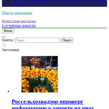
Дочь Сэндлера заявила, что актер не может снять носки
на суше
Школа экономики
Новостная рассылка
Случайные новости
Меню
Найти:
Заголовки
Россельхознадзор опроверг
информацию о запрете на ввоз