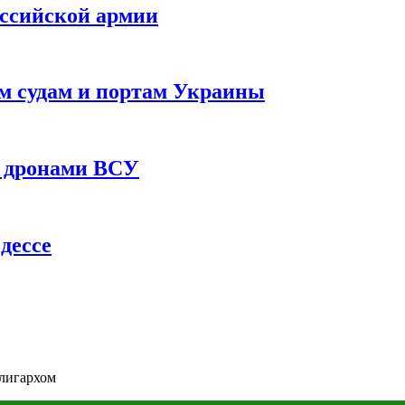
оссийской армии
им судам и портам Украины
 с дронами ВСУ
дессе
олигархом