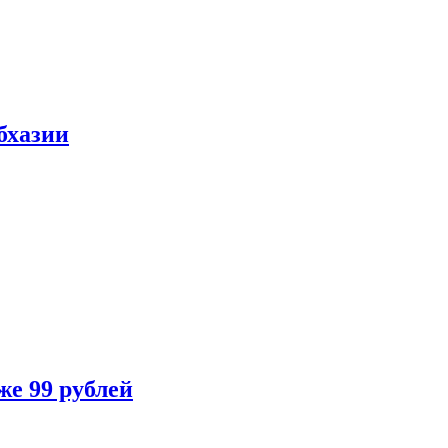
бхазии
же 99 рублей