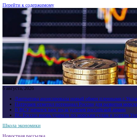
Перейти к содержимому
6 августа, 2026
Лантратова анонсировала новый обмен пленными с Укр
Патрушев отметил потенциал России для развития морск
В ВСУ начался хаос из-за успехов российской армии
ВС России вновь ударили по морским судам и портам У
Школа экономики
Новостная рассылка