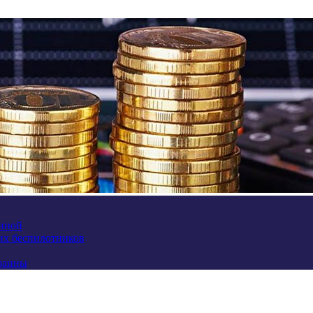
аиной
их беспилотников
краины