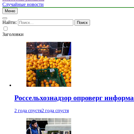
Случайные новости
Меню
Найти:
Заголовки
Россельхознадзор опроверг информа
2 года спустя
2 года спустя