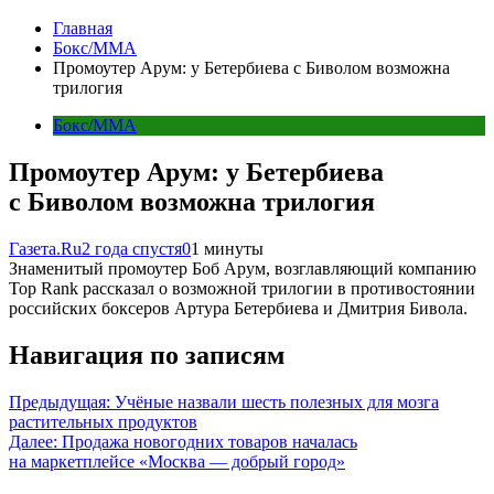
Главная
Бокс/MMA
Промоутер Арум: у Бетербиева с Биволом возможна
трилогия
Бокс/MMA
Промоутер Арум: у Бетербиева
с Биволом возможна трилогия
Газета.Ru
2 года спустя
0
1 минуты
Знаменитый промоутер Боб Арум, возглавляющий компанию
Top Rank рассказал о возможной трилогии в противостоянии
российских боксеров Артура Бетербиева и Дмитрия Бивола.
Навигация по записям
Предыдущая:
Учёные назвали шесть полезных для мозга
растительных продуктов
Далее:
Продажа новогодних товаров началась
на маркетплейсе «Москва — добрый город»