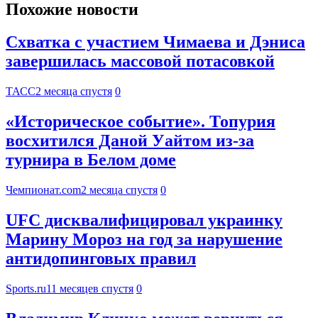
Похожие новости
Схватка с участием Чимаева и Дэниса
завершилась массовой потасовкой
ТАСС
2 месяца спустя
0
«Историческое событие». Топурия
восхитился Даной Уайтом из-за
турнира в Белом доме
Чемпионат.com
2 месяца спустя
0
UFC дисквалифицировал украинку
Марину Мороз на год за нарушение
антидопинговых правил
Sports.ru
11 месяцев спустя
0