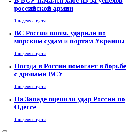
В ВСУ начался хаос из-за успехов
российской армии
1 неделя спустя
ВС России вновь ударили по
морским судам и портам Украины
1 неделя спустя
Погода в России помогает в борьбе
с дронами ВСУ
1 неделя спустя
На Западе оценили удар России по
Одессе
1 неделя спустя