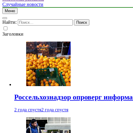
Случайные новости
Меню
Найти:
Заголовки
Россельхознадзор опроверг информа
2 года спустя
2 года спустя