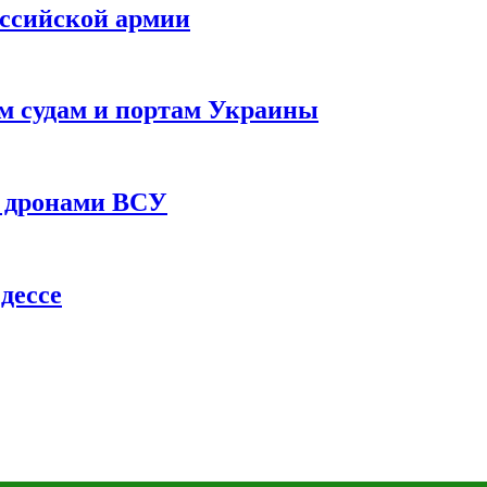
оссийской армии
им судам и портам Украины
 с дронами ВСУ
дессе