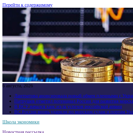
Перейти к содержимому
6 августа, 2026
Лантратова анонсировала новый обмен пленными с Укр
Патрушев отметил потенциал России для развития морск
В ВСУ начался хаос из-за успехов российской армии
ВС России вновь ударили по морским судам и портам У
Школа экономики
Новостная рассылка