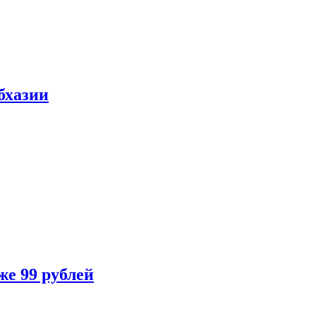
бхазии
же 99 рублей