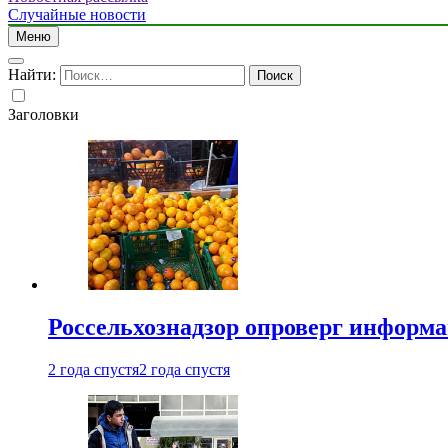
Случайные новости
Меню
Найти:
Заголовки
Россельхознадзор опроверг информа
2 года спустя
2 года спустя