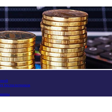
аиной
их беспилотников
краины