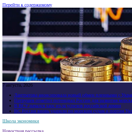
Перейти к содержимому
7 августа, 2026
Лантратова анонсировала новый обмен пленными с Укр
Патрушев отметил потенциал России для развития морск
В ВСУ начался хаос из-за успехов российской армии
ВС России вновь ударили по морским судам и портам У
Школа экономики
Новостная рассылка