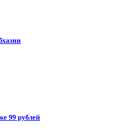
бхазии
же 99 рублей