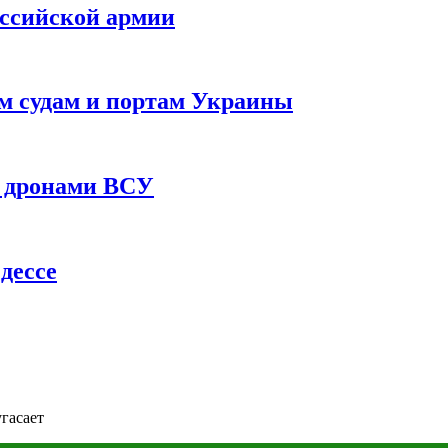
оссийской армии
им судам и портам Украины
 с дронами ВСУ
дессе
угасает