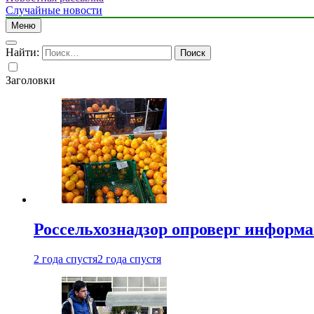
Случайные новости
Меню
Найти:
Заголовки
Россельхознадзор опроверг информа
2 года спустя
2 года спустя