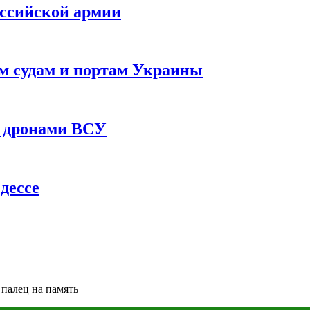
оссийской армии
им судам и портам Украины
 с дронами ВСУ
дессе
палец на память