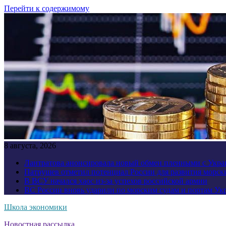
Перейти к содержимому
8 августа, 2026
Лантратова анонсировала новый обмен пленными с Укр
Патрушев отметил потенциал России для развития морск
В ВСУ начался хаос из-за успехов российской армии
ВС России вновь ударили по морским судам и портам У
Школа экономики
Новостная рассылка