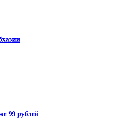
бхазии
же 99 рублей