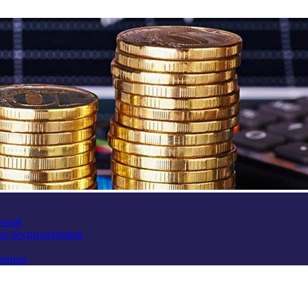
аиной
их беспилотников
краины