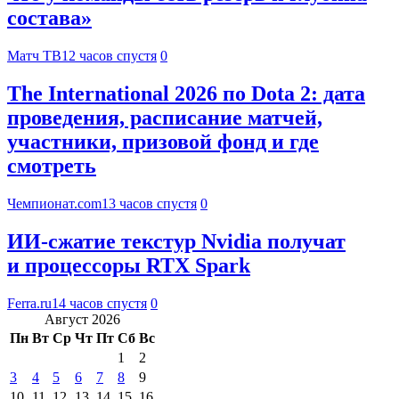
состава»
Матч ТВ
12 часов спустя
0
The International 2026 по Dota 2: дата
проведения, расписание матчей,
участники, призовой фонд и где
смотреть
Чемпионат.com
13 часов спустя
0
ИИ-сжатие текстур Nvidia получат
и процессоры RTX Spark
Ferra.ru
14 часов спустя
0
Август 2026
Пн
Вт
Ср
Чт
Пт
Сб
Вс
1
2
3
4
5
6
7
8
9
10
11
12
13
14
15
16