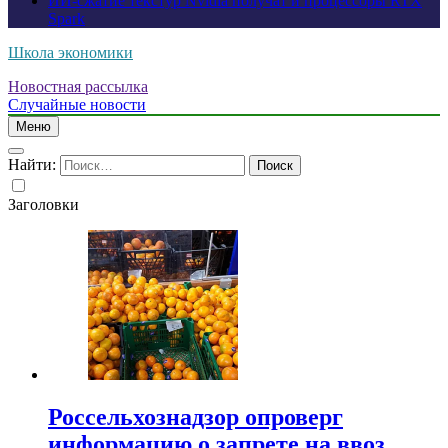
ИИ-сжатие текстур Nvidia получат и процессоры RTX
Spark
Школа экономики
Новостная рассылка
Случайные новости
Меню
Найти:
Заголовки
Россельхознадзор опроверг
информацию о запрете на ввоз