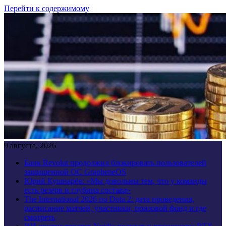
Перейти к содержимому
9 августа, 2026
Банк Revolut продолжил блокировать пользователей
защищенной ОС GrapheneOS
Юрий Кушнарёв: «Мы довольны тем, что у команды
есть резерв и глубина состава»
The International 2026 по Dota 2: дата проведения,
расписание матчей, участники, призовой фонд и где
смотреть