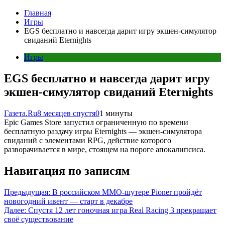
Главная
Игры
EGS бесплатно и навсегда дарит игру экшен-симулятор
свиданий Eternights
Игры
EGS бесплатно и навсегда дарит игру
экшен-симулятор свиданий Eternights
Газета.Ru
8 месяцев спустя
0
1 минуты
Epic Games Store запустил ограниченную по времени
бесплатную раздачу игры Eternights — экшен-симулятора
свиданий с элементами RPG, действие которого
разворачивается в мире, стоящем на пороге апокалипсиса.
Навигация по записям
Предыдущая:
В российском MMO-шутере Pioner пройдёт
новогодний ивент — старт в декабре
Далее:
Спустя 12 лет гоночная игра Real Racing 3 прекращает
своё существование