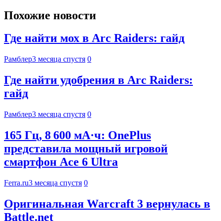
Похожие новости
Где найти мох в Arc Raiders: гайд
Рамблер
3 месяца спустя
0
Где найти удобрения в Arc Raiders:
гайд
Рамблер
3 месяца спустя
0
165 Гц, 8 600 мА·ч: OnePlus
представила мощный игровой
смартфон Ace 6 Ultra
Ferra.ru
3 месяца спустя
0
Оригинальная Warcraft 3 вернулась в
Battle.net