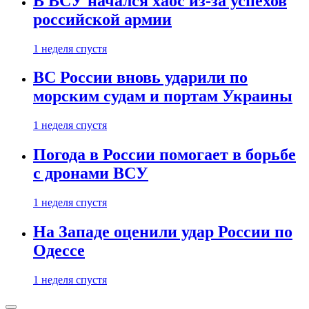
В ВСУ начался хаос из-за успехов
российской армии
1 неделя спустя
ВС России вновь ударили по
морским судам и портам Украины
1 неделя спустя
Погода в России помогает в борьбе
с дронами ВСУ
1 неделя спустя
На Западе оценили удар России по
Одессе
1 неделя спустя