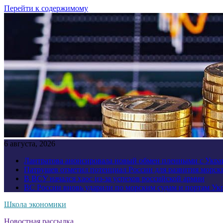
Перейти к содержимому
6 августа, 2026
Лантратова анонсировала новый обмен пленными с Укр
Патрушев отметил потенциал России для развития морск
В ВСУ начался хаос из-за успехов российской армии
ВС России вновь ударили по морским судам и портам У
Школа экономики
Новостная рассылка