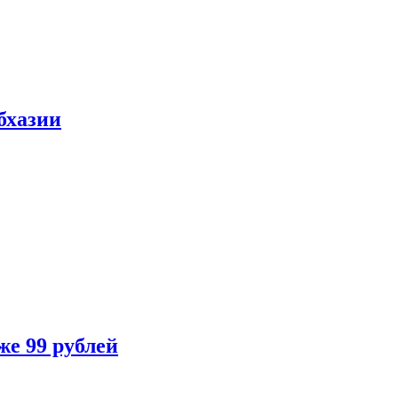
бхазии
же 99 рублей