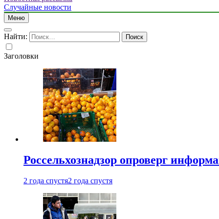
Случайные новости
Меню
Найти:
Заголовки
Россельхознадзор опроверг информа
2 года спустя
2 года спустя