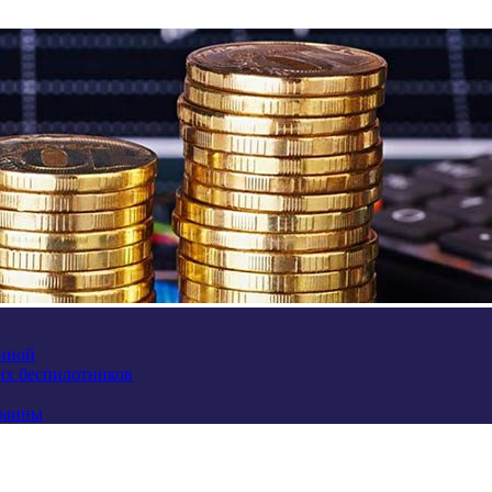
аиной
их беспилотников
краины