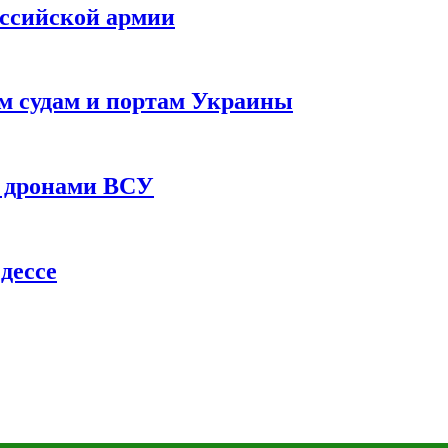
оссийской армии
им судам и портам Украины
 с дронами ВСУ
дессе