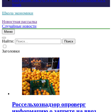
ИИ-сжатие текстур Nvidia получат и процессоры RTX
Spark
Школа экономики
Новостная рассылка
Случайные новости
Меню
Найти:
Заголовки
Россельхознадзор опроверг
информацию о запрете на ввоз