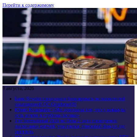
Перейти к содержимому
9 августа, 2026
Банк Revolut продолжил блокировать пользователей
защищенной ОС GrapheneOS
Юрий Кушнарёв: «Мы довольны тем, что у команды
есть резерв и глубина состава»
The International 2026 по Dota 2: дата проведения,
расписание матчей, участники, призовой фонд и где
смотреть