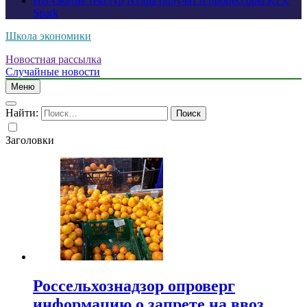
ИИ-сжатие текстур Nvidia получат и процессоры RTX
Spark
Школа экономики
Новостная рассылка
Случайные новости
Меню
Найти:
Заголовки
Россельхознадзор опроверг
информацию о запрете на ввоз