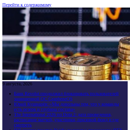
Перейти к содержимому
9 августа, 2026
Банк Revolut продолжил блокировать пользователей
защищенной ОС GrapheneOS
Юрий Кушнарёв: «Мы довольны тем, что у команды
есть резерв и глубина состава»
The International 2026 по Dota 2: дата проведения,
расписание матчей, участники, призовой фонд и где
смотреть