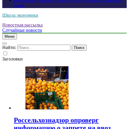
ИИ-сжатие текстур Nvidia получат и процессоры RTX
Spark
Школа экономики
Новостная рассылка
Случайные новости
Меню
Найти:
Заголовки
Россельхознадзор опроверг
информацию о запрете на ввоз