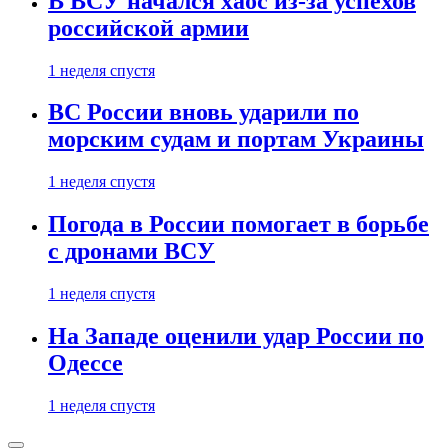
В ВСУ начался хаос из-за успехов
российской армии
1 неделя спустя
ВС России вновь ударили по
морским судам и портам Украины
1 неделя спустя
Погода в России помогает в борьбе
с дронами ВСУ
1 неделя спустя
На Западе оценили удар России по
Одессе
1 неделя спустя