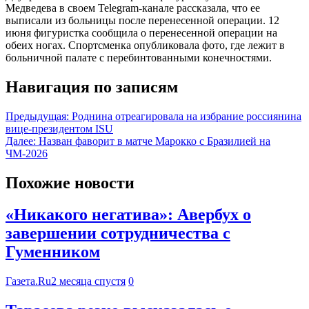
Медведева в своем Telegram-канале рассказала, что ее
выписали из больницы после перенесенной операции. 12
июня фигуристка сообщила о перенесенной операции на
обеих ногах. Спортсменка опубликовала фото, где лежит в
больничной палате с перебинтованными конечностями.
Навигация по записям
Предыдущая:
Роднина отреагировала на избрание россиянина
вице-президентом ISU
Далее:
Назван фаворит в матче Марокко с Бразилией на
ЧМ-2026
Похожие новости
«Никакого негатива»: Авербух о
завершении сотрудничества с
Гуменником
Газета.Ru
2 месяца спустя
0