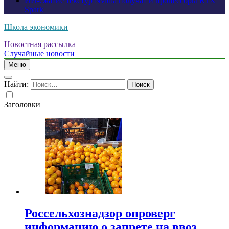
ИИ-сжатие текстур Nvidia получат и процессоры RTX
Spark
Школа экономики
Новостная рассылка
Случайные новости
Меню
Найти:
Заголовки
Россельхознадзор опроверг
информацию о запрете на ввоз