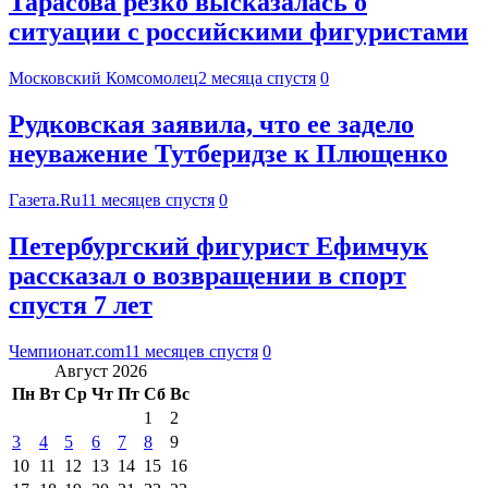
Тарасова резко высказалась о
ситуации с российскими фигуристами
Московский Комсомолец
2 месяца спустя
0
Рудковская заявила, что ее задело
неуважение Тутберидзе к Плющенко
Газета.Ru
11 месяцев спустя
0
Петербургский фигурист Ефимчук
рассказал о возвращении в спорт
спустя 7 лет
Чемпионат.com
11 месяцев спустя
0
Август 2026
Пн
Вт
Ср
Чт
Пт
Сб
Вс
1
2
3
4
5
6
7
8
9
10
11
12
13
14
15
16