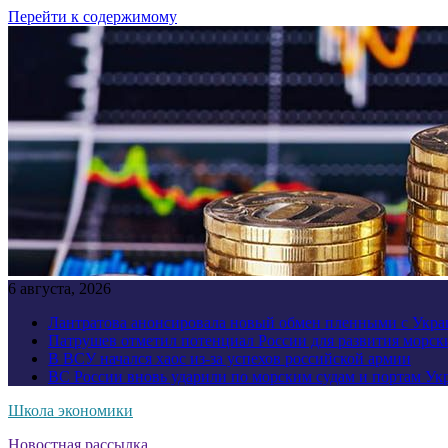
Перейти к содержимому
6 августа, 2026
Лантратова анонсировала новый обмен пленными с Укр
Патрушев отметил потенциал России для развития морск
В ВСУ начался хаос из-за успехов российской армии
ВС России вновь ударили по морским судам и портам У
Школа экономики
Новостная рассылка