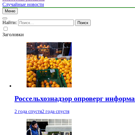
Случайные новости
Меню
Найти:
Заголовки
Россельхознадзор опроверг информа
2 года спустя
2 года спустя