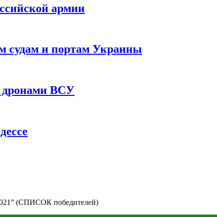
оссийской армии
им судам и портам Украины
 с дронами ВСУ
дессе
2021” (СПИСОК победителей)