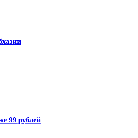
бхазии
же 99 рублей