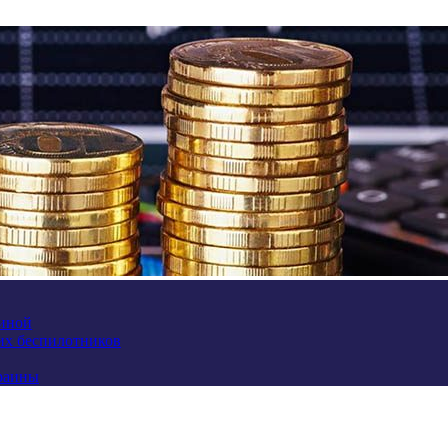
аиной
их беспилотников
краины