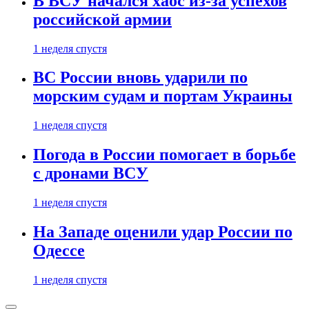
В ВСУ начался хаос из-за успехов
российской армии
1 неделя спустя
ВС России вновь ударили по
морским судам и портам Украины
1 неделя спустя
Погода в России помогает в борьбе
с дронами ВСУ
1 неделя спустя
На Западе оценили удар России по
Одессе
1 неделя спустя