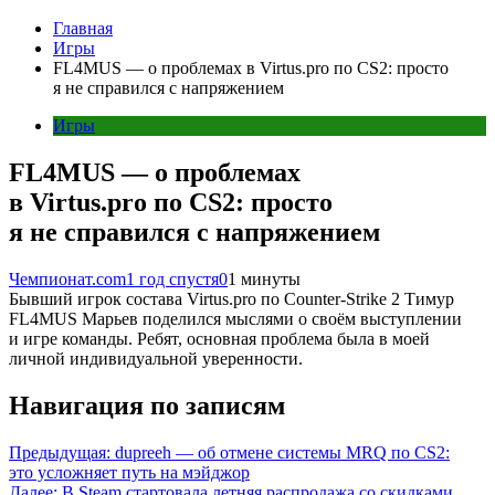
Главная
Игры
FL4MUS — о проблемах в Virtus.pro по CS2: просто
я не справился с напряжением
Игры
FL4MUS — о проблемах
в Virtus.pro по CS2: просто
я не справился с напряжением
Чемпионат.com
1 год спустя
0
1 минуты
Бывший игрок состава Virtus.pro по Counter-Strike 2 Тимур
FL4MUS Марьев поделился мыслями о своём выступлении
и игре команды. Ребят, основная проблема была в моей
личной индивидуальной уверенности.
Навигация по записям
Предыдущая:
dupreeh — об отмене системы MRQ по CS2:
это усложняет путь на мэйджор
Далее:
В Steam стартовала летняя распродажа со скидками