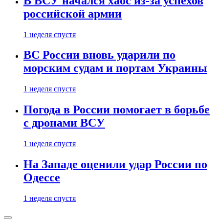
В ВСУ начался хаос из-за успехов
российской армии
1 неделя спустя
ВС России вновь ударили по
морским судам и портам Украины
1 неделя спустя
Погода в России помогает в борьбе
с дронами ВСУ
1 неделя спустя
На Западе оценили удар России по
Одессе
1 неделя спустя