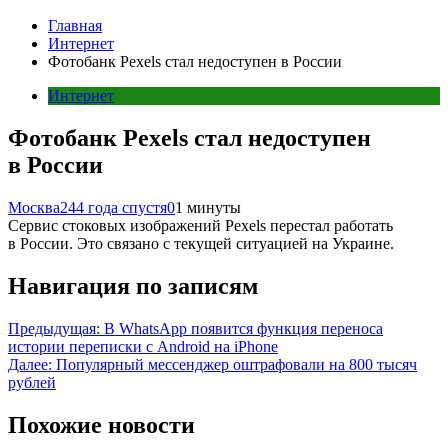
Главная
Интернет
Фотобанк Pexels стал недоступен в России
Интернет
Фотобанк Pexels стал недоступен
в России
Москва24
4 года спустя
0
1 минуты
Сервис стоковых изображений Pexels перестал работать
в России. Это связано с текущей ситуацией на Украине.
Навигация по записям
Предыдущая:
В WhatsApp появится функция переноса
истории переписки с Android на iPhone
Далее:
Популярный мессенджер оштрафовали на 800 тысяч
рублей
Похожие новости