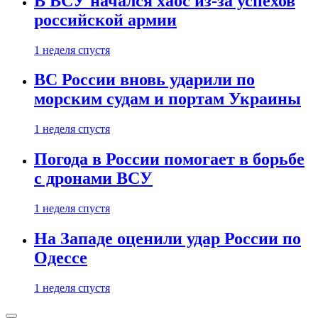
В ВСУ начался хаос из-за успехов
российской армии
1 неделя спустя
ВС России вновь ударили по
морским судам и портам Украины
1 неделя спустя
Погода в России помогает в борьбе
с дронами ВСУ
1 неделя спустя
На Западе оценили удар России по
Одессе
1 неделя спустя