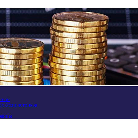
аиной
их беспилотников
краины