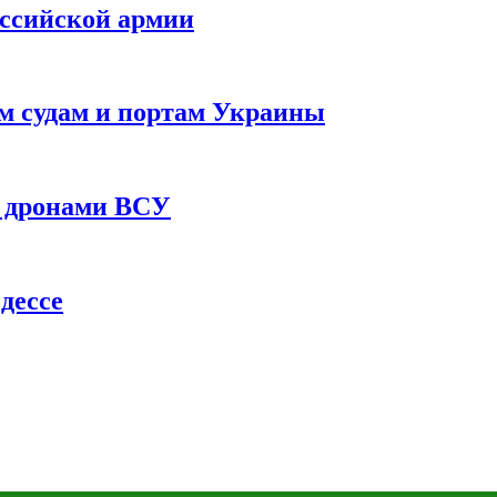
оссийской армии
им судам и портам Украины
 с дронами ВСУ
дессе