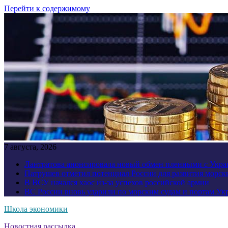
Перейти к содержимому
7 августа, 2026
Лантратова анонсировала новый обмен пленными с Укр
Патрушев отметил потенциал России для развития морск
В ВСУ начался хаос из-за успехов российской армии
ВС России вновь ударили по морским судам и портам У
Школа экономики
Новостная рассылка