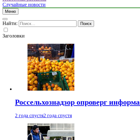
Случайные новости
Меню
Найти:
Заголовки
Россельхознадзор опроверг информа
2 года спустя
2 года спустя