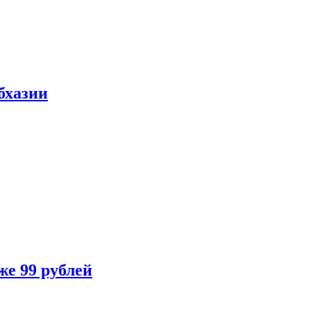
бхазии
же 99 рублей