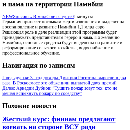
и нама на территории Намибии
NEWSru.com :: В мире
5 лет спустя
0
1 минуты
Германия принесет потомкам жертв извинения и выделит на
восстановление и развитие Намибии 1,1 млрд евро.
Решающая роль в деле реализации этой программы будет
принадлежать представителям гереро и нама. По желанию
Намибии, основные средства будут выделены на развитие и
реформирование сельского хозяйства, водоснабжение и
профессиональное обучение.
Навигация по записям
Предыдущая:
За год доходы Дмитрия Рогозина выросли в два
раза. В Роскосмосе это объяснили выплатой двух премий
Далее:
Аркадий Дубнов: “Тушить пожар зовут тех, кто не
мешал вспыхнуть пожару по соседству”
Похожие новости
Жесткий курс: финнам предлагают
воевать на стороне ВСУ ради