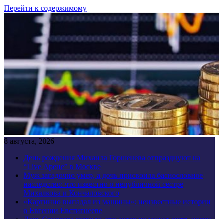
Перейти к содержимому
8 августа, 2026
День рождения Михаила Горшенева отпразднуют на
“Live Арене” в Москве
Муж загадочно умер, а дочь присвоила баснословное
наследство: что известно о непубличной сестре
Михалкова и Кончаловского
«Картинно выпадал из машины»: неизвестные истории
о Евгении Евстигнееве