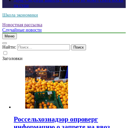
Дочь Сэндлера заявила, что актер не может снять носки
на суше
Школа экономики
Новостная рассылка
Случайные новости
Меню
Найти:
Заголовки
Россельхознадзор опроверг
информацию о запрете на ввоз