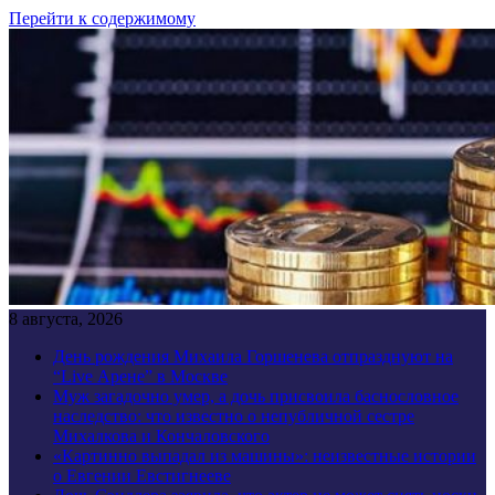
Перейти к содержимому
8 августа, 2026
День рождения Михаила Горшенева отпразднуют на
“Live Арене” в Москве
Муж загадочно умер, а дочь присвоила баснословное
наследство: что известно о непубличной сестре
Михалкова и Кончаловского
«Картинно выпадал из машины»: неизвестные истории
о Евгении Евстигнееве