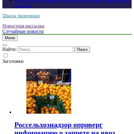
Дочь Сэндлера заявила, что актер не может снять носки
на суше
Школа экономики
Новостная рассылка
Случайные новости
Меню
Найти:
Заголовки
Россельхознадзор опроверг
информацию о запрете на ввоз