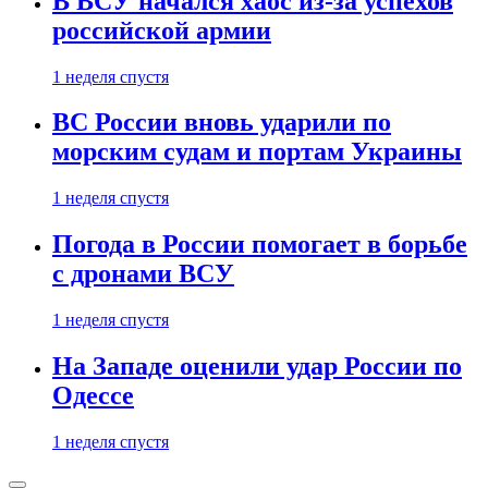
В ВСУ начался хаос из-за успехов
российской армии
1 неделя спустя
ВС России вновь ударили по
морским судам и портам Украины
1 неделя спустя
Погода в России помогает в борьбе
с дронами ВСУ
1 неделя спустя
На Западе оценили удар России по
Одессе
1 неделя спустя