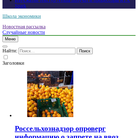
ИИ-сжатие текстур Nvidia получат и процессоры RTX
Spark
Школа экономики
Новостная рассылка
Случайные новости
Меню
Найти:
Заголовки
Россельхознадзор опроверг
информацию о запрете на ввоз