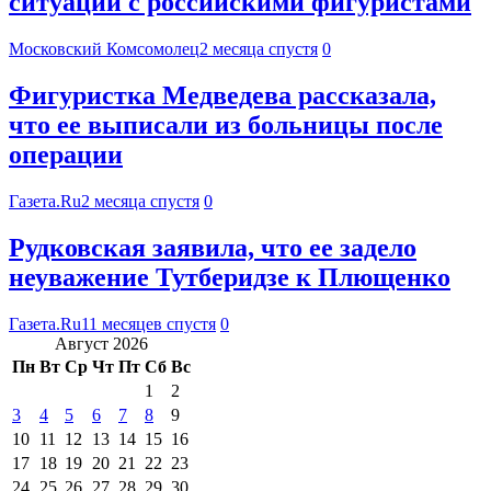
ситуации с российскими фигуристами
Московский Комсомолец
2 месяца спустя
0
Фигуристка Медведева рассказала,
что ее выписали из больницы после
операции
Газета.Ru
2 месяца спустя
0
Рудковская заявила, что ее задело
неуважение Тутберидзе к Плющенко
Газета.Ru
11 месяцев спустя
0
Август 2026
Пн
Вт
Ср
Чт
Пт
Сб
Вс
1
2
3
4
5
6
7
8
9
10
11
12
13
14
15
16
17
18
19
20
21
22
23
24
25
26
27
28
29
30