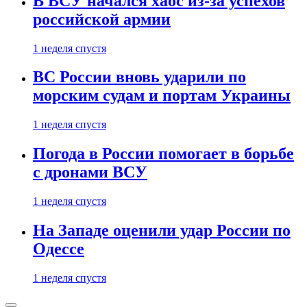
В ВСУ начался хаос из-за успехов
российской армии
1 неделя спустя
ВС России вновь ударили по
морским судам и портам Украины
1 неделя спустя
Погода в России помогает в борьбе
с дронами ВСУ
1 неделя спустя
На Западе оценили удар России по
Одессе
1 неделя спустя