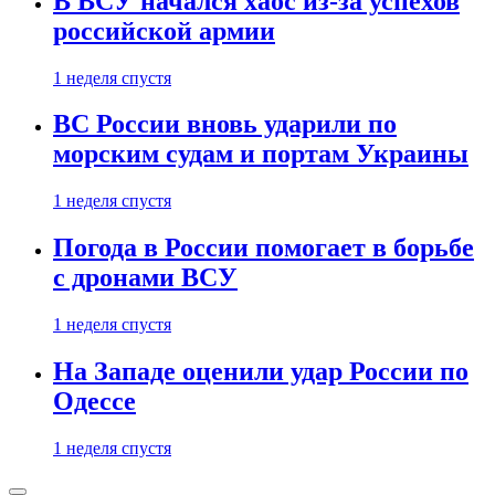
В ВСУ начался хаос из-за успехов
российской армии
1 неделя спустя
ВС России вновь ударили по
морским судам и портам Украины
1 неделя спустя
Погода в России помогает в борьбе
с дронами ВСУ
1 неделя спустя
На Западе оценили удар России по
Одессе
1 неделя спустя