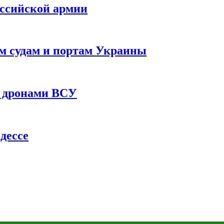
оссийской армии
им судам и портам Украины
 с дронами ВСУ
дессе