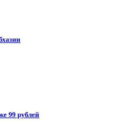
бхазии
же 99 рублей