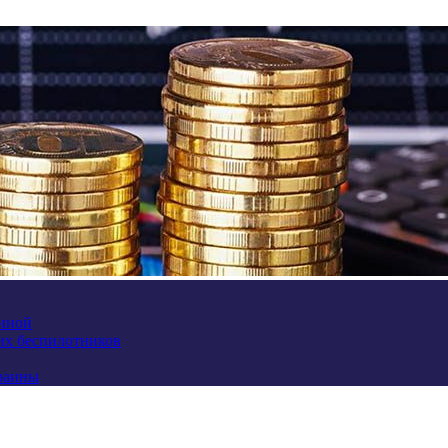
аиной
их беспилотников
краины