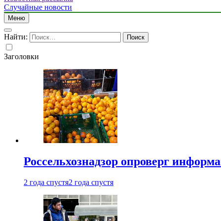
Случайные новости
Меню
Найти:
Заголовки
Россельхознадзор опроверг информа
2 года спустя
2 года спустя