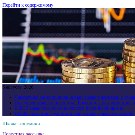
Перейти к содержимому
6 августа, 2026
Лантратова анонсировала новый обмен пленными с Укр
Патрушев отметил потенциал России для развития морск
В ВСУ начался хаос из-за успехов российской армии
ВС России вновь ударили по морским судам и портам У
Школа экономики
Новостная рассылка