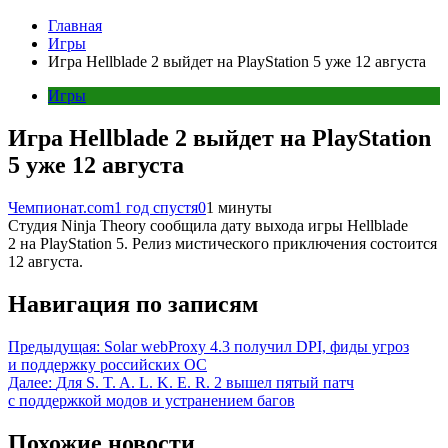
Главная
Игры
Игра Hellblade 2 выйдет на PlayStation 5 уже 12 августа
Игры
Игра Hellblade 2 выйдет на PlayStation
5 уже 12 августа
Чемпионат.com
1 год спустя
0
1 минуты
Студия Ninja Theory сообщила дату выхода игры Hellblade
2 на PlayStation 5. Релиз мистического приключения состоится
12 августа.
Навигация по записям
Предыдущая:
Solar webProxy 4.3 получил DPI, фиды угроз
и поддержку российских ОС
Далее:
Для S. T. A. L. K. E. R. 2 вышел пятый патч
с поддержкой модов и устранением багов
Похожие новости