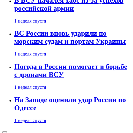
В ВСУ начался хаос из-за успехов
российской армии
1 неделя спустя
ВС России вновь ударили по
морским судам и портам Украины
1 неделя спустя
Погода в России помогает в борьбе
с дронами ВСУ
1 неделя спустя
На Западе оценили удар России по
Одессе
1 неделя спустя