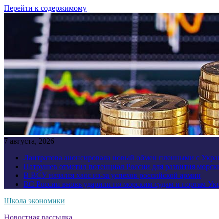
Перейти к содержимому
7 августа, 2026
Лантратова анонсировала новый обмен пленными с Укр
Патрушев отметил потенциал России для развития морск
В ВСУ начался хаос из-за успехов российской армии
ВС России вновь ударили по морским судам и портам У
Школа экономики
Новостная рассылка