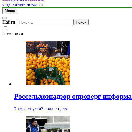
Случайные новости
Меню
Найти:
Заголовки
Россельхознадзор опроверг информа
2 года спустя
2 года спустя