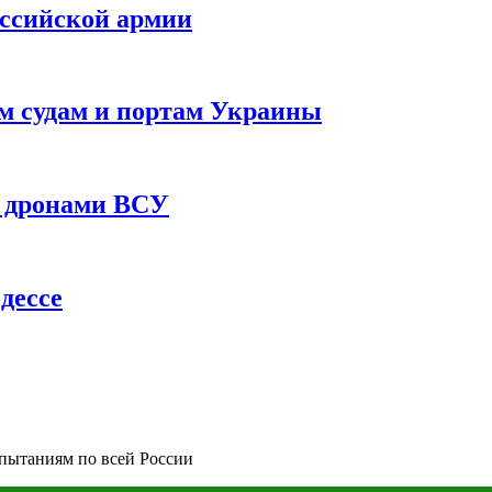
оссийской армии
им судам и портам Украины
 с дронами ВСУ
дессе
пытаниям по всей России