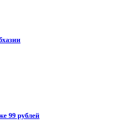
бхазии
же 99 рублей