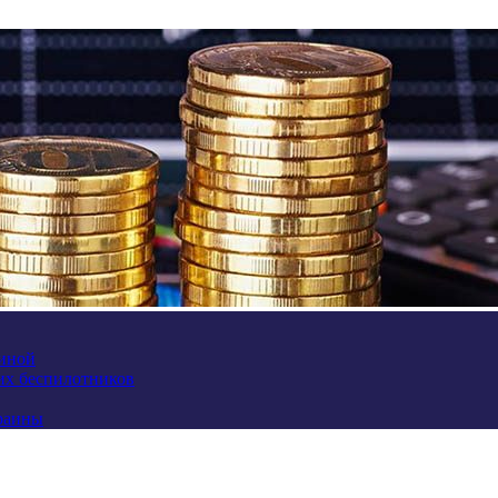
аиной
их беспилотников
краины